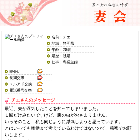
名前：チエ
地域：静岡県
年齢：28歳
婚歴：既婚
仕事：専業主婦
即会い
長期交際
メルアド交換
電話番号交換
チエさんのメッセージ
最近、夫が浮気したことを知ってしまいました。
１回だけみたいですけど、腹の虫がおさまりません。
いっそのこと、私も同じように浮気しようと思っています。
とはいっても離婚まで考えているわけではないので、秘密でお願
いします。